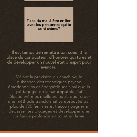
Tu as du mal à être en lien
avec les personnes qui te
sont chères?
Il est temps de remettre ton coeur à la
place du conducteur, d’honorer qui tu es et
de développer un nouvel état d’esprit pour
avancer.
Mêlant la précision du coaching, la
puissance des techniques psycho
émotionnelles et énergétiques ainsi que la
pédagogie de la naturopathie, j'ai
sélectionné mes meilleurs outils pour créer
une méthode transformative éprouvée par
plus de 700 femmes et t’accompagner à
dépasser tes blocages et développer une
confiance profonde en toi et en la vie.