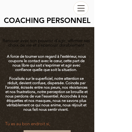
COACHING PERSONNEL
Renouer avec son pouvoir d’agir, affirmer ses
choix de vie et s’épanouir durablement
A force de tourner son regard à l'extérieur, nous
coupons le contact avec le cœur, cette part de
nous libre qui sait s’exprimer et agir avec
confiance quelle que soit la situation.
Focalisés sur le superficiel, notre attention se
réduit, devient confuse, dispersée. Coincés par
l’anxiété, écrasés entre nos peurs, nos résistances
et nos frustrations, notre perception se brouille et
nous perdons de vue l’essentiel. Accrochés à nos
étiquettes et nos masques, nous ne savons plus
véritablement ce qui nous anime, nous réjouit et
nous fait nous sentir vivant.
Tu es au bon endroit si,